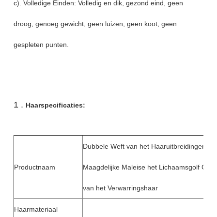
c). Volledige Einden: Volledig en dik, gezond eind, geen
droog, genoeg gewicht, geen luizen, geen koot, geen
gespleten punten.
1 .
Haarspecificaties:
Dubbele Weft van het Haaruitbreidingen va
Productnaam
Maagdelijke Maleise het Lichaamsgolf Gee
van het Verwarringshaar
Haarmateriaal