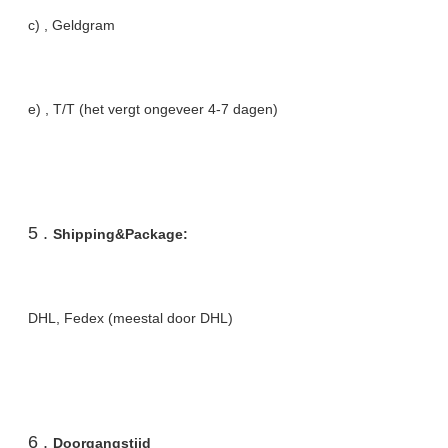
c) , Geldgram
e) , T/T (het vergt ongeveer 4-7 dagen)
5 .
Shipping&Package:
DHL, Fedex (meestal door DHL)
6 .
Doorgangstijd