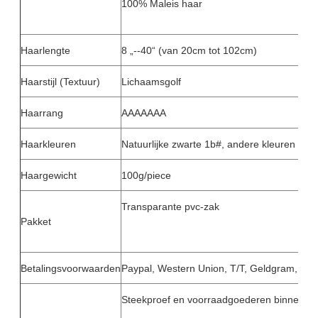
100% Maleis haar
Haarlengte
8 „--40“ (van 20cm tot 102cm)
Haarstijl (Textuur)
Lichaamsgolf
Haarrang
AAAAAAA
Haarkleuren
Natuurlijke zwarte 1b#, andere kleuren
Haargewicht
100g/piece
Transparante pvc-zak
Pakket
Betalingsvoorwaarden
Paypal, Western Union, T/T, Geldgram, enz
Steekproef en voorraadgoederen binnen 24