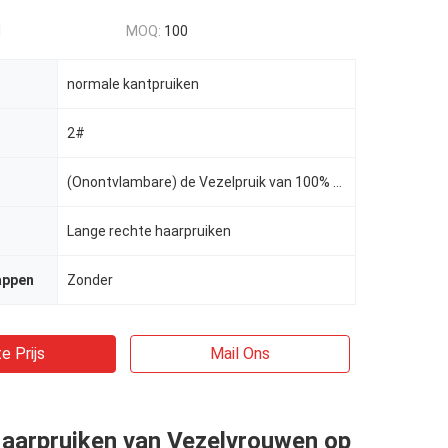
d
MOQ:
100
normale kantpruiken
2#
(Onontvlambare) de Vezelpruik van 100% Kanekalon
Lange rechte haarpruiken
appen
Zonder
e Prijs
Mail Ons
Haarpruiken van Vezelvrouwen op