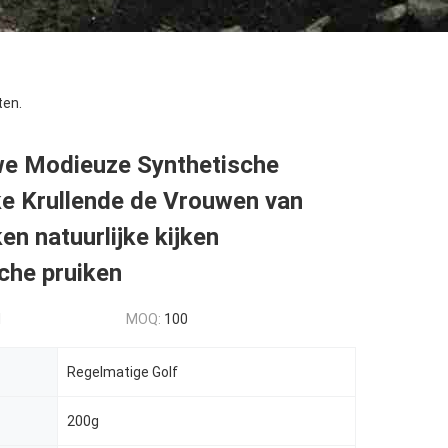
ten.
we Modieuze Synthetische
ke Krullende de Vrouwen van
en natuurlijke kijken
che pruiken
d
MOQ:
100
Regelmatige Golf
200g