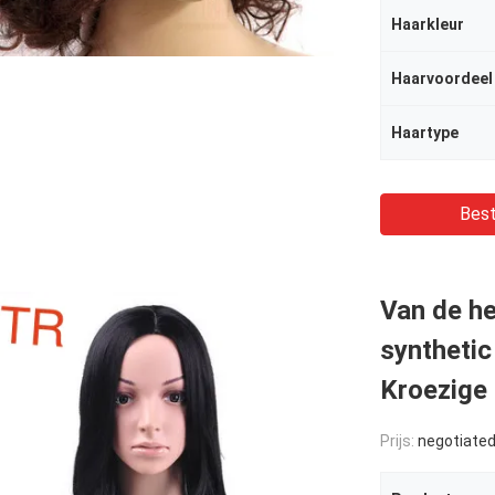
Haarkleur
Haarvoordeel
Haartype
Best
Van de he
synthetic
Kroezige
Prijs:
negotiate