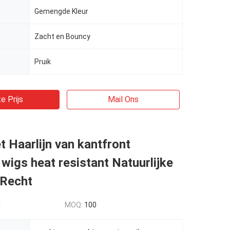
Gemengde Kleur
Zacht en Bouncy
Pruik
e Prijs
Mail Ons
t Haarlijn van kantfront
 wigs heat resistant Natuurlijke
 Recht
d
MOQ:
100