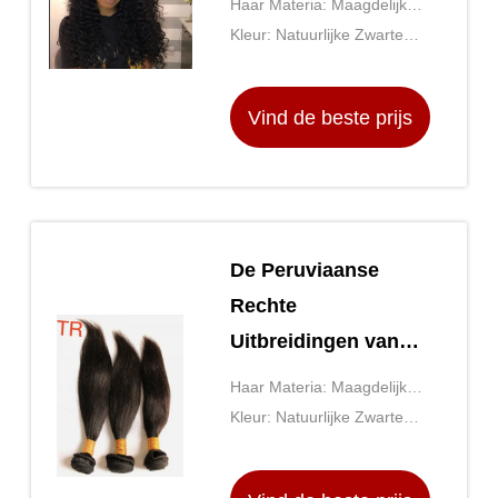
Haar Materia: Maagdelijk
het Menselijk Haar
Peruviaans Haar met
Kleur: Natuurlijke Zwarte
Maagdelijke
Onverwerkt
Kleur 1b#
Peruviaanse Haar
Vind de beste prijs
De Peruviaanse
Rechte
Uitbreidingen van
het Haar Maagdelijke
Haar Materia: Maagdelijk
Peruviaanse
Peruviaans Haar met
Kleur: Natuurlijke Zwarte
Menselijke Haar 10
Onverwerkt
Kleur 1b#
Duim aan 30 Duim in