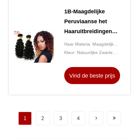
1B-Maagdelijke
Peruviaanse het
Haaruitbreidingen
van de Kleuren
Haar Materia: Maagdelijk
Diepe
Peruviaans Haar met
Kleur: Natuurlijke Zwarte
Golf/maagdelijk
Onverwerkt
Kleur 1b#
Peruviaans
Vind de beste prijs
natuurlijk golfhaar
1
2
3
4