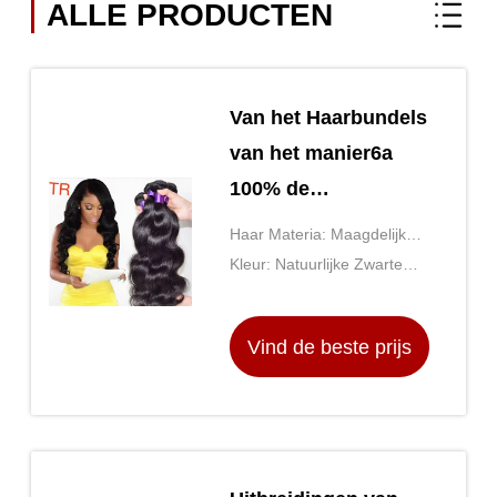
ALLE PRODUCTEN
Van het Haarbundels
van het manier6a
100% de
Peruviaanse
Haar Materia: Maagdelijk
Maagdelijke Haar
Peruviaans Haar met
Kleur: Natuurlijke Zwarte
Rechte Peruviaanse
Onverwerkt
Kleur 1b#
Zwarte 18 Duim
Vind de beste prijs