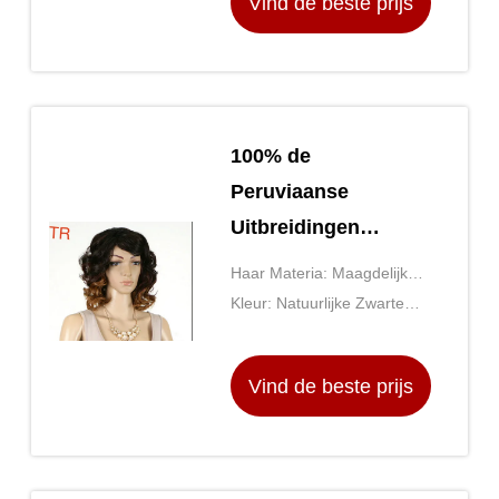
Vind de beste prijs
Voorraad
100% de
Peruviaanse
Uitbreidingen
Natuurlijke Zwarte
Haar Materia: Maagdelijk
Uprocessed van het
Peruviaans Haar met
Kleur: Natuurlijke Zwarte
Haar Peruviaanse
Onverwerkt
Kleur 1b#
Menselijke Haar
Vind de beste prijs