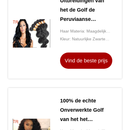
Uitbreidingen van
het de Golf de
Peruviaanse
Menselijke Haar van
Haar Materia: Maagdelijk
het kleuren1b
Peruviaans Haar met
Kleur: Natuurlijke Zwarte
Lichaam met
Onverwerkt
Kleur 1b#
Onverwerkt
Vind de beste prijs
100% de echte
Onverwerkte Golf
van het het
Weefsellichaam van