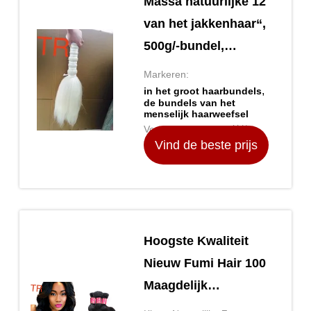
Massa natuurlijke 12
van het jakkenhaar“,
500g/-bundel,
rechtstreeks
Markeren:
,
in het groot haarbundels
de bundels van het
menselijk haarweefsel
Verpakking Details: 付款方
Vind de beste prijs
式
Hoogste Kwaliteit
Nieuw Fumi Hair 100
Maagdelijk
Braziliaans Haar,