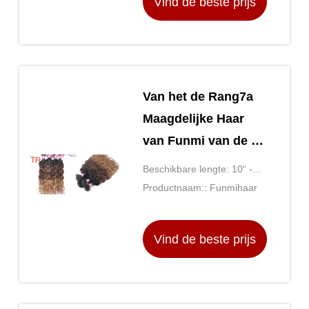
Vind de beste prijs
duim
Van het de Rang7a
Maagdelijke Haar
van Funmi van de de
lentekrul Bundels
Beschikbare lengte: 10“ -
Twee Toon 100g 14
14“
Productnaam:: Funmihaar
Duimlengte
Vind de beste prijs