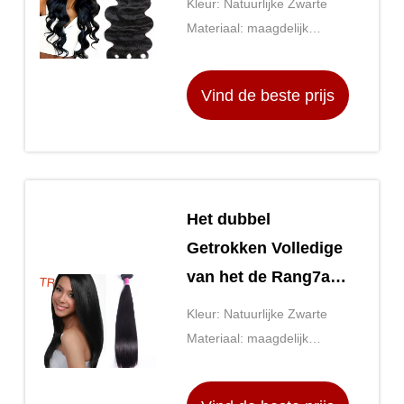
Kleur: Natuurlijke Zwarte
Maagdelijk Menselijk
Materiaal: maagdelijk
Haar
Braziliaans haar 100
Vind de beste prijs
Het dubbel
Getrokken Volledige
van het de Rang7a
Maagdelijke Haar
Kleur: Natuurlijke Zwarte
van het Einden
Materiaal: maagdelijk
Maagdelijke Haar Ei
Braziliaans haar 100
Cury 10 duim aan 16