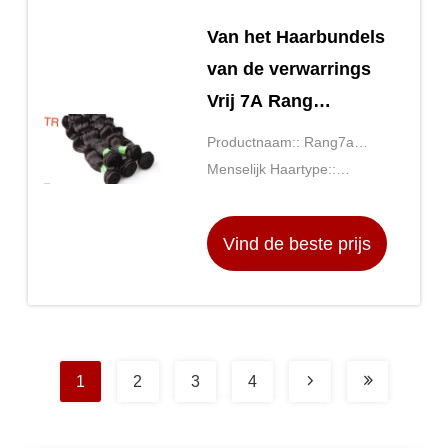
Van het Haarbundels
van de verwarrings
Vrij 7A Rang
Maagdelijk van de de
Productnaam:: Rang7a
Lentekrul van
Maagdelijk Haar
Menselijk Haartype::
Omgbre Weefsel
Braziliaans Haar
Twee Tone Color
Vind de beste prijs
1
2
3
4