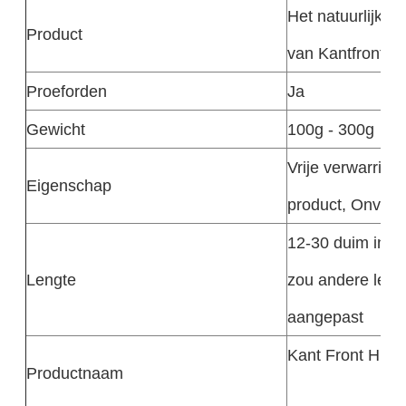
Het natuurlijke 
Product
van Kantfront h
Proeforden
Ja
Gewicht
100g - 300g
Vrije verwarring
Eigenschap
product, Onverw
12-30 duim in v
Lengte
zou andere len
aangepast
Kant Front Hum
Productnaam