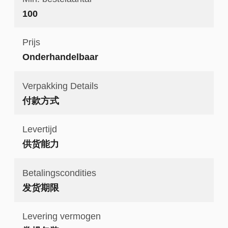
100
Prijs
Onderhandelbaar
Verpakking Details
付款方式
Levertijd
供货能力
Betalingscondities
发货期限
Levering vermogen